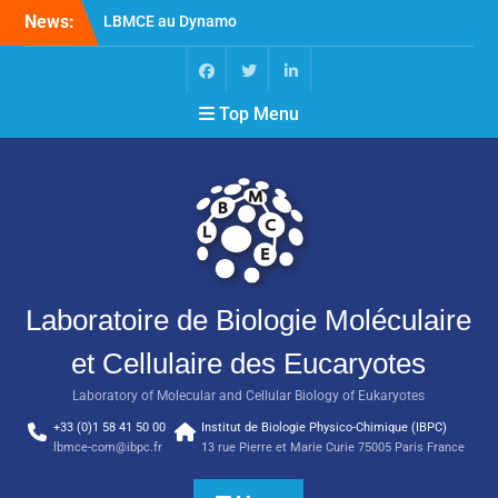
News:
LBMCE au Dynamo
Symposium
LBMCE au Yeast meeting
Nouvelle publication de
Top Menu
l’équipe Chaperons
Moléculaires et Biogenèse
des Assemblages
Macromoléculaires
Laboratoire de Biologie Moléculaire
et Cellulaire des Eucaryotes
Laboratory of Molecular and Cellular Biology of Eukaryotes
+33 (0)1 58 41 50 00
Institut de Biologie Physico-Chimique (IBPC)
lbmce-com@ibpc.fr
13 rue Pierre et Marie Curie 75005 Paris France