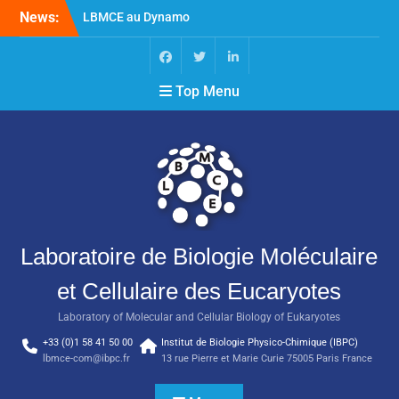
News:
LBMCE au Dynamo
Symposium
LBMCE au Yeast meeting
Nouvelle publication de
Top Menu
l’équipe Chaperons
Moléculaires et Biogenèse
des Assemblages
Macromoléculaires
Laboratoire de Biologie Moléculaire
et Cellulaire des Eucaryotes
Laboratory of Molecular and Cellular Biology of Eukaryotes
+33 (0)1 58 41 50 00
Institut de Biologie Physico-Chimique (IBPC)
lbmce-com@ibpc.fr
13 rue Pierre et Marie Curie 75005 Paris France