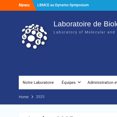
LBMCE au Dynamo Symposium
News:
LBMCE au Yeast meeting
Nouvelle publication de l’équipe
Chaperons Moléculaires et Biogenèse des
Laboratoire de Biol
Assemblages Macromoléculaires
Laboratory of Molecular and 
Notre Laboratoire
Équipes
Administration e
2025
Home