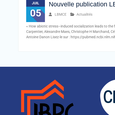
Nouvelle publication
JUIL
05
LBMCE
Actualités
« How abiotic stress–induced socialization leads to th
Carpentier, Alexandre Maes, Christophe H Marchand, Céli
Antoine Danon Lisez-le sur : https://pubmed.ncbi.nlm.