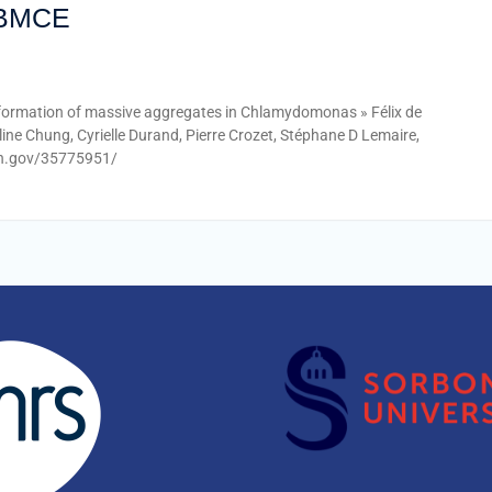
 LBMCE
e formation of massive aggregates in Chlamydomonas » Félix de
ne Chung, Cyrielle Durand, Pierre Crozet, Stéphane D Lemaire,
nih.gov/35775951/