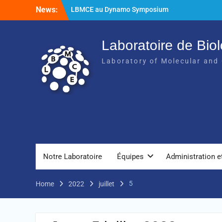
News:
LBMCE au Dynamo Symposium
LBMCE au Yeast meeting
Nouvelle publication de l’équipe
Chaperons Moléculaires et Biogenèse des
Laboratoire de Biol
Assemblages Macromoléculaires
Laboratory of Molecular and 
Notre Laboratoire
Équipes
Administration e
5
Home
2022
juillet