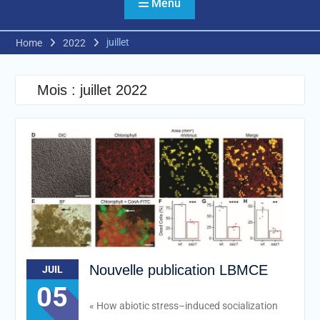
Menu
juillet
Home
2022
Mois :
juillet 2022
Nouvelle publication LBMCE
JUIL
05
« How abiotic stress–induced socialization