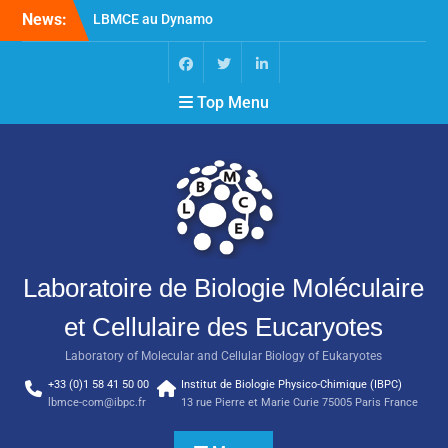
News:
LBMCE au Dynamo
Symposium
LBMCE au Yeast meeting
Nouvelle publication de
Top Menu
l’équipe Chaperons
Moléculaires et Biogenèse
des Assemblages
Macromoléculaires
Laboratoire de Biologie Moléculaire
et Cellulaire des Eucaryotes
Laboratory of Molecular and Cellular Biology of Eukaryotes
+33 (0)1 58 41 50 00
Institut de Biologie Physico-Chimique (IBPC)
lbmce-com@ibpc.fr
13 rue Pierre et Marie Curie 75005 Paris France