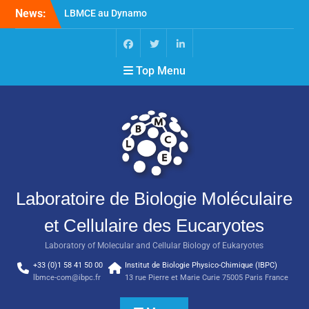
News:
LBMCE au Dynamo
Symposium
LBMCE au Yeast meeting
Nouvelle publication de
Top Menu
l’équipe Chaperons
Moléculaires et Biogenèse
des Assemblages
Macromoléculaires
Laboratoire de Biologie Moléculaire
et Cellulaire des Eucaryotes
Laboratory of Molecular and Cellular Biology of Eukaryotes
+33 (0)1 58 41 50 00
Institut de Biologie Physico-Chimique (IBPC)
lbmce-com@ibpc.fr
13 rue Pierre et Marie Curie 75005 Paris France