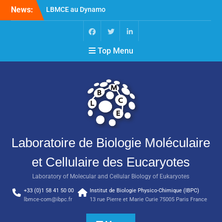
News:
LBMCE au Dynamo
Symposium
LBMCE au Yeast meeting
Nouvelle publication de
Top Menu
l’équipe Chaperons
Moléculaires et Biogenèse
des Assemblages
Macromoléculaires
Laboratoire de Biologie Moléculaire
et Cellulaire des Eucaryotes
Laboratory of Molecular and Cellular Biology of Eukaryotes
+33 (0)1 58 41 50 00
Institut de Biologie Physico-Chimique (IBPC)
lbmce-com@ibpc.fr
13 rue Pierre et Marie Curie 75005 Paris France