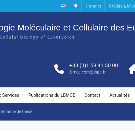
Intranet
Crédits & Men
ogie Moléculaire et Cellulaire des 
Cellular Biology of Eukaryotes
+33 (0)1 58 41 50 00
lbmce-com@ibpc.fr
t Services
Publications du LBMCE
Contact
Actualités
tenance de thèse