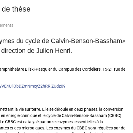
 de thèse
ements
enzymes du cycle de Calvin-Benson-Bassham
»
direction de Julien Henri.
’amphithéâtre Bilski-Pasquier du Campus des Cordeliers, 15-21 rue de
oWVE4UllObDZmNmxyZ2hRRlZUdz09
ttant la vie sur terre. Elle se déroule en deux phases, la conversion
 et en énergie chimique et le cycle de Calvin-Benson-Bassham (CBBC)
e CBBC est catalysé par onze enzymes, essentielles à la
lantes et des microalgues. Les enzymes du CBBC sont régulées par de