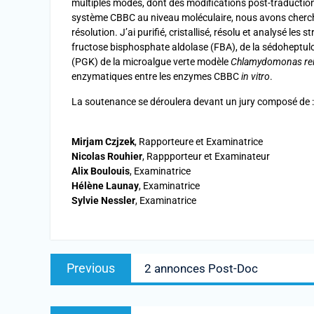
multiples modes, dont des modifications post-traductionne
système CBBC au niveau moléculaire, nous avons cherché
résolution. J’ai purifié, cristallisé, résolu et analysé les
fructose bisphosphate aldolase (FBA), de la sédoheptul
(PGK) de la microalgue verte modèle
Chlamydomonas rein
enzymatiques entre les enzymes CBBC
in vitro
.
La soutenance se déroulera devant un jury composé de :
Mirjam Czjzek
, Rapporteure et Examinatrice
Nicolas Rouhier
, Rappporteur et Examinateur
Alix Boulouis
, Examinatrice
Hélène Launay
, Examinatrice
Sylvie Nessler
, Examinatrice
Previous
2 annonces Post-Doc