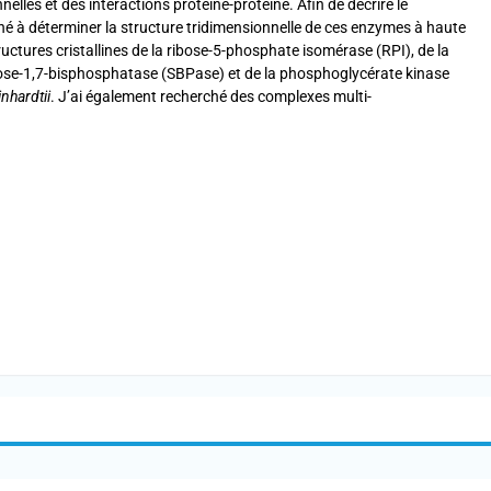
lles et des interactions protéine-protéine. Afin de décrire le
 à déterminer la structure tridimensionnelle de ces enzymes à haute
 structures cristallines de la ribose-5-phosphate isomérase (RPI), de la
ose-1,7-bisphosphatase (SBPase) et de la phosphoglycérate kinase
hardtii
. J’ai également recherché des complexes multi-