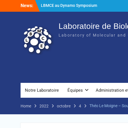
News:
LBMCE au Dynamo Symposium
LBMCE au Yeast meeting
Nouvelle publication de l’équipe
Chaperons Moléculaires et Biogenèse des
Laboratoire de Biol
Assemblages Macromoléculaires
Laboratory of Molecular and 
Notre Laboratoire
Équipes
Administration e
Théo Le Moigne – Sou
Home
2022
octobre
4