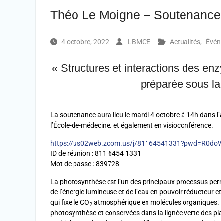
Théo Le Moigne – Soutenance
4 octobre, 2022
LBMCE
Actualités
,
Évén
« Structures et interactions des 
préparée sous la 
La soutenance aura lieu le mardi 4 octobre à 14h dans l
l’École-de-médecine. et également en visioconférence.
https://us02web.zoom.us/j/81164541331?pwd=R0d
ID de réunion : 811 6454 1331
Mot de passe : 839728
La photosynthèse est l’un des principaux processus perme
de l’énergie lumineuse et de l’eau en pouvoir réducteur
qui fixe le CO
atmosphérique en molécules organiques. L
2
photosynthèse et conservées dans la lignée verte des p