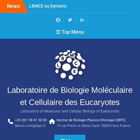
News:
LBMCE au Dynamo
Symposium
LBMCE au Yeast meeting
Nouvelle publication de
Top Menu
l’équipe Chaperons
Moléculaires et Biogenèse
des Assemblages
Macromoléculaires
Laboratoire de Biologie Moléculaire
et Cellulaire des Eucaryotes
Laboratory of Molecular and Cellular Biology of Eukaryotes
+33 (0)1 58 41 50 00
Institut de Biologie Physico-Chimique (IBPC)
lbmce-com@ibpc.fr
13 rue Pierre et Marie Curie 75005 Paris France