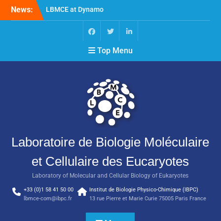
News:
LBMCE at Dynamo
Symposium
LBMCE at Yeast Meeting
New publication of the
Top Menu
team Molecular
Chaperones and
Macromolecular
Assemblies Biogenesis
Laboratoire de Biologie Moléculaire
et Cellulaire des Eucaryotes
Laboratory of Molecular and Cellular Biology of Eukaryotes
+33 (0)1 58 41 50 00
Institut de Biologie Physico-Chimique (IBPC)
lbmce-com@ibpc.fr
13 rue Pierre et Marie Curie 75005 Paris France