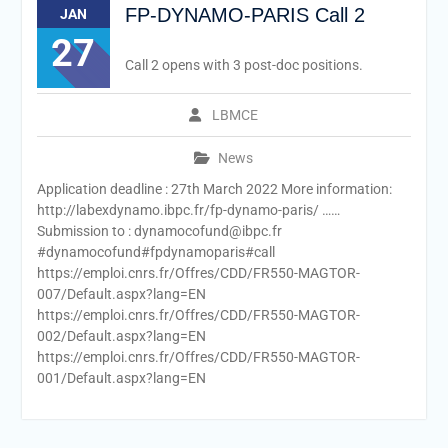
FP-DYNAMO-PARIS Call 2
JAN
27
Call 2 opens with 3 post-doc positions.
LBMCE
News
Application deadline : 27th March 2022 More information:
http://labexdynamo.ibpc.fr/fp-dynamo-paris/ ……
Submission to : dynamocofund@ibpc.fr
#dynamocofund#fpdynamoparis#call
https://emploi.cnrs.fr/Offres/CDD/FR550-MAGTOR-
007/Default.aspx?lang=EN
https://emploi.cnrs.fr/Offres/CDD/FR550-MAGTOR-
002/Default.aspx?lang=EN
https://emploi.cnrs.fr/Offres/CDD/FR550-MAGTOR-
001/Default.aspx?lang=EN